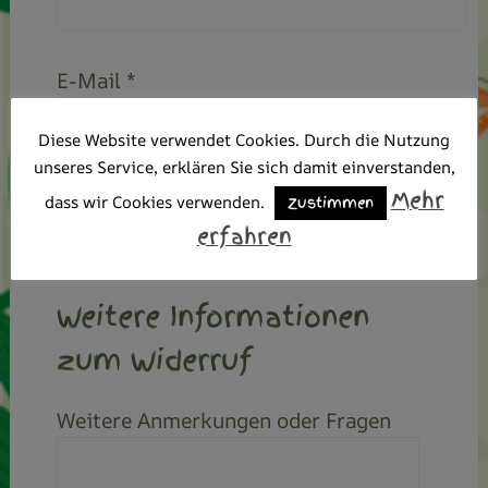
E-Mail *
Diese Website verwendet Cookies. Durch die Nutzung
unseres Service, erklären Sie sich damit einverstanden,
E-Mail wiederholen *
Mehr
dass wir Cookies verwenden.
Zustimmen
erfahren
Weitere Informationen
zum Widerruf
Weitere Anmerkungen oder Fragen