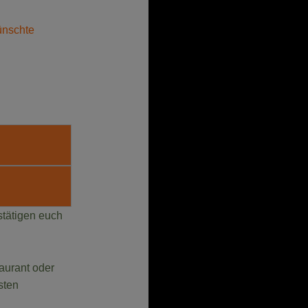
ünschte
stätigen euch
taurant oder
sten