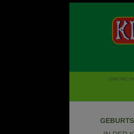
„Kids-Dinoworld“
Kids-Dinoworld
ONLINE-
GEBURTS