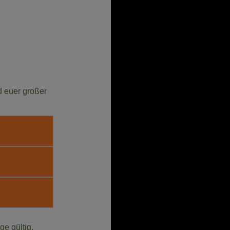
d euer großer
ge gültig.