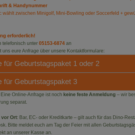
hrift & Handynummer
:
wählt zwischen Minigolf, Mini-Bowling oder Soccerfeld + gew
ng erforderlich!
 telefonisch unter
05153-6874
an
t uns eure Anfrage über unsere Kontaktformulare:
 für Geburtstagspaket 1 oder 2
e für Geburtstagspaket 3
: Eine Online-Anfrage ist noch
keine feste Anmeldung
– wir be
rung separat.
vor Ort
: Bar, EC- oder Kreditkarte – gilt auch für das Dino-Res
sk. Bitte meldet euch am Tag der Feier mit allen Geburtstagsgä
ekt an unserer Kasse an.