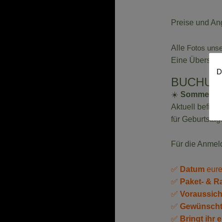
Preise und An
Alle
Fotos uns
Eine Übersich
D
BUCHUN
☀️
Sommerpau
Aktuell befind
für Geburtsta
Für die Anmel
✅
Datum
eure
✅
Paket- & 
✅
Voraussich
✅
Gewünscht
✅
Bringt ihr