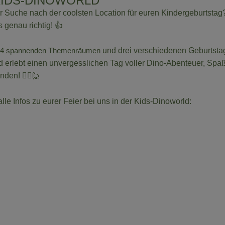
KIDS-DINOWORLD
er Suche nach der coolsten Location für euren Kindergeburtsta
s genau richtig! 👍
4 spannenden Themenräumen
und drei verschiedenen Geburtsta
 erlebt einen unvergesslichen Tag voller Dino-Abenteuer, Spaß
den! 🙆‍♂️🙋
 alle Infos zu eurer Feier bei uns in der Kids-Dinoworld: