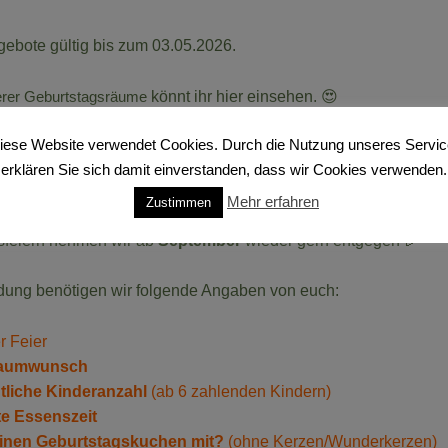
gebote gültig bis zum 03.05.2026.
erer Geburtstagsräume
könnt ihr hier einsehen. 😍
t der Räume und derer Lage findet ihr auch auf unserem
Parkpla
iese Website verwendet Cookies. Durch die Nutzung unseres Servic
G:
erklären Sie sich damit einverstanden, dass wir Cookies verwenden.
se in der Kids-Dinoworld
☀️
Mehr erfahren
Zustimmen
en wir uns bis einschließlich
23.09.2026
in unserer Sommerpaus
gsfeiern nehmen wir ab
September
wieder gern entgegen 🎉
dung benötigen wir folgende Angaben von euch:
r Feier
Raumwunsch
tliche Kinderanzahl
(ab 6 zahlenden Kindern)
e Essenszeit
 einen Geburtstagskuchen mit?
(ohne Kerzen/Wunderkerzen)