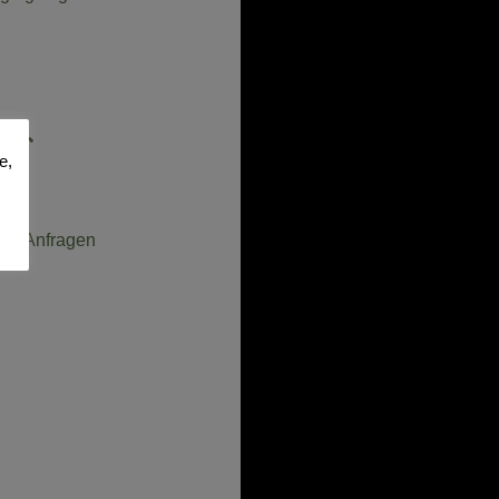
n
. 🔍
e,
e. Anfragen