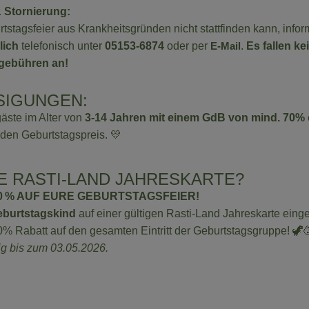
 Stornierung:
rtstagsfeier aus Krankheitsgründen nicht stattfinden kann, inform
lich
telefonisch unter
05153-6874
oder per
E-Mail
.
Es fallen ke
gebühren an!
IGUNGEN:
äste im Alter von
3-14 Jahren mit einem GdB von mind. 70%
den Geburtstagspreis. 💛
E RASTI-LAND JAHRESKARTE?
10 % AUF EURE GEBURTSTAGSFEIER!
burtstagskind
auf einer gültigen Rasti-Land Jahreskarte einget
10% Rabatt auf den gesamten Eintritt der Geburtstagsgruppe! 🦖
ig bis zum 03.05.2026.