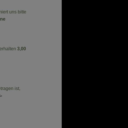
iert uns bitte
ine
erhalten
3,00
ragen ist,
🥳