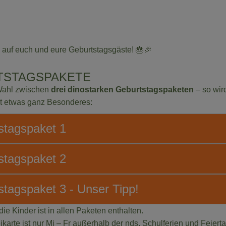
 auf euch und eure Geburtstagsgäste! 🎂🎉
TSTAGSPAKETE
 Wahl zwischen
drei dinostarken Geburtstagspaketen
– so wir
rt etwas ganz Besonderes:
stagspaket 1
stagspaket 2
tagspaket 3 - Unser Tipp!
r die Kinder ist in allen Paketen enthalten.
ikarte ist nur Mi – Fr außerhalb der nds. Schulferien und Feierta