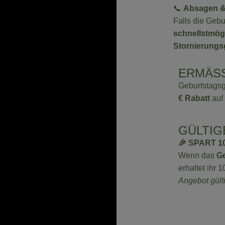
📞
Absagen &
Falls die Gebu
schnellstmög
Stornierungs
ERMÄSS
Geburtstagsg
€ Rabatt
auf 
GÜLTIG
🎉 SPART 
Wenn das
Ge
erhaltet ihr 
Angebot gült