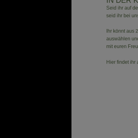
IN DER 
Seid ihr auf d
seid ihr bei un
Ihr könnt aus
2
auswählen und
mit euren Freun
Hier findet ihr