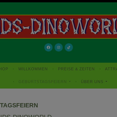
 ist ein richtiger, kleiner Freizeitpark mit 2 Hallen, die mi
Fahrgeschäften, vielen Spielmöglichkeiten und eine
SHOP
WILLKOMMEN
PREISE & ZEITEN
ATTR
GEBURTSTAGSFEIERN
ÜBER UNS
TAGSFEIERN