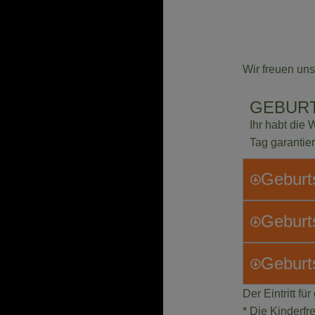
Wir freuen uns
GEBUR
Ihr habt die
Tag garantie
Geburt
Geburt
Geburts
Der Eintritt fü
* Die Kinderfre