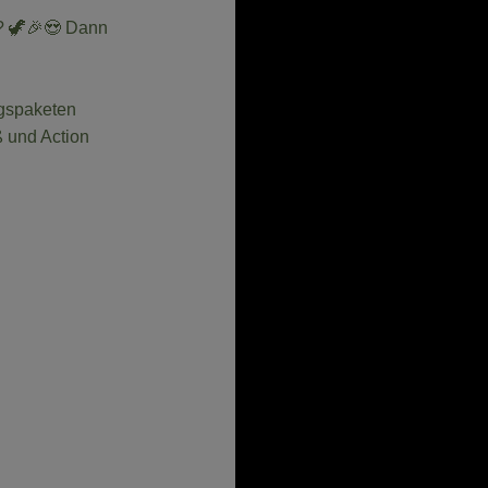
g? 🦖🎉😍 Dann
gspaketen
 und Action