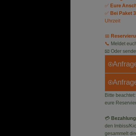
✅
Eure Ansc
✅
Bei Paket 3
Uhrzeit
📅
Reservieru
📞
Meldet euch
📧 Oder sende
Anfrage
Anfrag
Bitte beachtet
eure Reservie
💳
Bezahlung 
den Imbiss/Kio
gesammelt dir