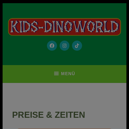
„Kids-Dinoworld“ ist ein richtiger, kleiner Freizeitpark mit 2
Kids-Dinoworld
Hallen, die mit einem unterirdischen Tunnel verbunden sind.
Komplett mit Fahrgeschäften, vielen Spielmöglichkeiten und einer
aufwändigen Thematisierung.
MENÜ
PREISE & ZEITEN